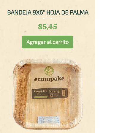
BANDEJA 9X6" HOJA DE PALMA
Precio
$5,45
Agregar al carrito